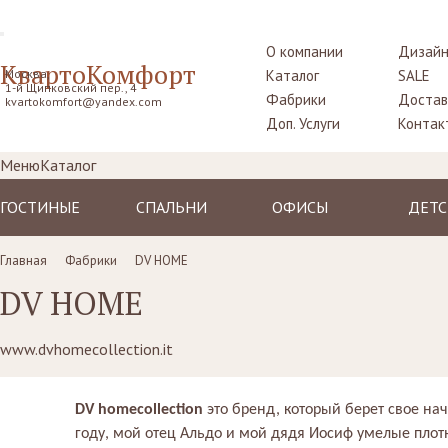
О компании
Дизайн
КвартоКомфорт
Москва,
Каталог
SALE
1-й Щипковский пер., 4
Фабрики
Достав
kvartokomfort@yandex.com
Доп. Услуги
Контак
Меню
Каталог
ГОСТИНЫЕ
СПАЛЬНИ
ОФИСЫ
ДЕТС
Диваны
Кровати
Столы рабочие
Крова
Главная
Фабрики
DV HOME
Кресла
Комоды,
Кресла
Тумбо
DV HOME
прикроватные
прикр
Пуфы, шезлонги
Стулья
тумбы
Столы
Комоды
Диваны
Шкафы,
www.dvhomecollection.it
Шкаф
гардеробные
Стенки, витрины,
Стенки, стеллажи
библиотеки,
Комо
Столики
тумбы под TV
туалетные
DV
homecollection
это бренд, который берет свое на
Стулья
Столы
пуфы
Ширмы
году, мой отец Альдо и мой дядя Иосиф умелые плот