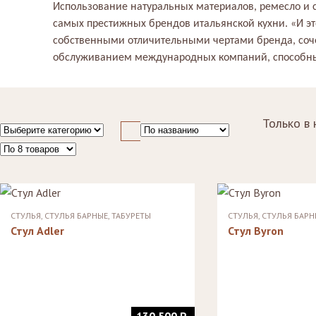
Использование натуральных материалов, ремесло и 
Стулья, стулья
Стелл
Банкетки,
барные,
кушетки
самых престижных брендов итальянской кухни. «И эт
Зерка
табуреты
собственными отличительными чертами бренда, соч
Зеркала
Столики
обслуживанием международных компаний, способных
журнальные,
Мебель для
придиванные,
ванной
консоли
Аксессуары и
подарки
Только в 
СТУЛЬЯ, СТУЛЬЯ БАРНЫЕ, ТАБУРЕТЫ
СТУЛЬЯ, СТУЛЬЯ БАРН
Стул Adler
Стул Byron
130 500 Р.