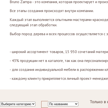
Bruno Zampa - это компания, которая проектирует и про
Стулья, стулья
Стелл
Банкетки,
барные,
кушетки
Все этапы создания происходят внутри компании.
Зерка
табуреты
Зеркала
Столики
Каждый этап выполняется опытными мастерами-краснодер
журнальные,
Мебель для
следующий этап обработки.
придиванные,
ванной
консоли
Выбор пород дерева и всех процессов осуществляется с 
Аксессуары и
подарки
- широкий ассортимент товаров, 15 950 сочетаний матер
- 43% продукции нет в каталоге, так как она персонализи
- для создания индивидуальной мебели в распоряжении к
- каждому клиенту прикрепляется личный проект-менедж
Только в 