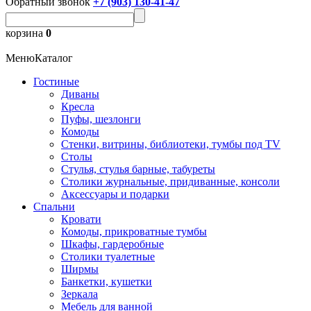
Обратный звонок
+7 (903) 130-41-47
корзина
0
Меню
Каталог
Гостиные
Диваны
Кресла
Пуфы, шезлонги
Комоды
Стенки, витрины, библиотеки, тумбы под TV
Столы
Стулья, стулья барные, табуреты
Столики журнальные, придиванные, консоли
Аксессуары и подарки
Спальни
Кровати
Комоды, прикроватные тумбы
Шкафы, гардеробные
Столики туалетные
Ширмы
Банкетки, кушетки
Зеркала
Мебель для ванной