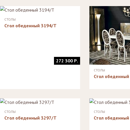
Стулья, стулья
Стелл
Банкетки,
барные,
кушетки
Зерка
табуреты
Зеркала
СТОЛЫ
Столики
Стол обеденный 3194/T
журнальные,
Мебель для
придиванные,
ванной
консоли
Аксессуары и
подарки
272 300 Р.
СТОЛЫ
Стол обеденный
СТОЛЫ
СТОЛЫ
Стол обеденный 3297/T
Стол обеденный