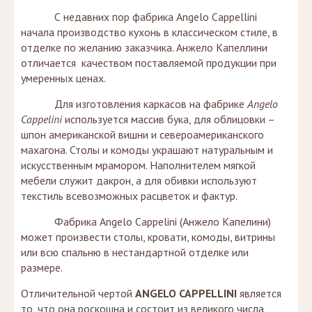
С недавних пор фабрика Angelo Cappellini
начала производство кухонь в классическом стиле, в
отделке по желанию заказчика. Анжело Капеллини
отличается качеством поставляемой продукции при
умеренных ценах.
Для изготовления каркасов на фабрике
Angelo
Cappelini
используется массив бука, для облицовки –
шпон американской вишни и североамериканского
махагона. Столы и комоды украшают натуральным и
искусственным мрамором. Наполнителем мягкой
мебели служит дакрон, а для обивки используют
текстиль всевозможных расцветок и фактур.
Фабрика Angelo Cappelini (Анжело Капелини)
может произвести столы, кровати, комоды, витрины
или всю спальню в нестандартной отделке или
размере.
Отличительной чертой
ANGELO CAPPELLINI
является
то, что она роскошна и состоит из великого числа