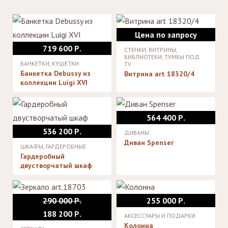
Цена по запросу
719 600 Р.
СТЕНКИ, ВИТРИНЫ,
БИБЛИОТЕКИ, ТУМБЫ ПОД
БАНКЕТКИ, КУШЕТКИ
TV
Банкетка Debussy из
Витрина art 18320/4
коллекции Luigi XVI
564 400 Р.
536 200 Р.
ДИВАНЫ
Диван Spenser
ШКАФЫ, ГАРДЕРОБНЫЕ
Гардеробный
двустворчатый шкаф
290 000 Р.
255 000 Р.
188 200 Р.
АКСЕССУАРЫ И ПОДАРКИ
Колонна