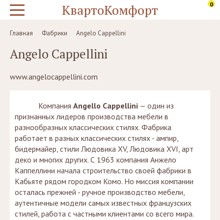
0
КвартоКомфорт
Главная
Фабрики
Angelo Cappellini
Angelo Cappellini
www.angelocappellini.com
Компания
Angello Cappellini
— один из
признанных лидеров производства мебели в
разнообразных классических стилях. Фабрика
работает в разных классических стилях - ампир,
бидермайер, стили Людовика XV, Людовика XVI, арт
деко и многих других. С 1963 компания Анжело
Каппеллини начала строительство своей фабрики в
Кабьяте рядом городком Комо. Но миссия компании
осталась прежней - ручное производство мебели,
аутентичные модели самых известных французских
стилей, работа с частными клиентами со всего мира.