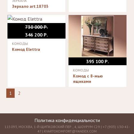
ЗЕРКАЛА
Зеркало art.18703
730 000 Р.
346 200 Р.
КОМОДЫ
Комод Elettra
395 100 Р.
КОМОДЫ
Комод с 8-мью
ящиками
1
2
Политика конфиденциальности
115093, МОСКВА, 1-Й ЩИПКОВСКИЙ ПЕР., 4, ШОУРУМ С29 | +7 (903) 130-41-
47 |
KVARTOKOMFORT@YANDEX.COM